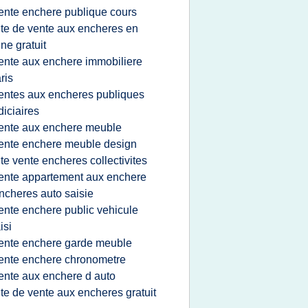
ente enchere publique cours
ite de vente aux encheres en
gne gratuit
ente aux enchere immobiliere
ris
entes aux encheres publiques
diciaires
ente aux enchere meuble
ente enchere meuble design
ite vente encheres collectivites
ente appartement aux enchere
ncheres auto saisie
ente enchere public vehicule
isi
ente enchere garde meuble
ente enchere chronometre
ente aux enchere d auto
ite de vente aux encheres gratuit