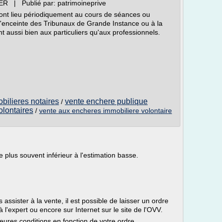
R | Publié par: patrimoineprive
ont lieu périodiquement au cours de séances ou
 l'enceinte des Tribunaux de Grande Instance ou à la
 aussi bien aux particuliers qu'aux professionnels.
bilieres notaires
vente enchere publique
/
olontaires
/
vente aux encheres immobiliere volontaire
e plus souvent inférieur à l'estimation basse.
ssister à la vente, il est possible de laisser un ordre
 l'expert ou encore sur Internet sur le site de l'OVV.
eures conditions en fonction de votre ordre.