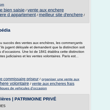
com
e bien saisie
vente aux enchere
/
ere d appartement
meilleur site d'enchere
/
/
pédia
e au succès des ventes aux enchères, les commerçants
ils jugent déloyale et demandent que la distinction soit
s d'occasions. Une loi de 1841 établira cette distinction
s judiciaires et les ventes volontaires. Paris est...
re commissaire priseur
/
organiser une vente aux
here volontaire
vente aux encheres frais
/
iques de vehicules d'occasion
lières | PATRIMOINE PRIVÉ
RES