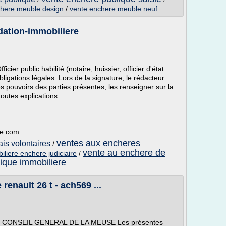
chere meuble design
/
vente enchere meuble neuf
dation-immobiliere
icier public habilité (notaire, huissier, officier d'état
bligations légales. Lors de la signature, le rédacteur
t les pouvoirs des parties présentes, les renseigner sur la
outes explications...
re.com
ventes aux encheres
ais volontaires
/
vente au enchere de
liere enchere judiciaire
/
ique immobiliere
enault 26 t - ach569 ...
CONSEIL GENERAL DE LA MEUSE Les présentes