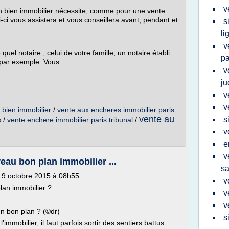
v
 bien immobilier nécessite, comme pour une vente
i-ci vous assistera et vous conseillera avant, pendant et
s
li
v
el notaire ; celui de votre famille, un notaire établi
pa
 par exemple. Vous...
v
ju
v
v
bien immobilier
/
vente aux encheres immobilier paris
vente au
s
s
/
vente enchere immobilier paris tribunal
/
v
e
v
eau bon plan immobilier ...
sa
di 9 octobre 2015 à 08h55
v
lan immobilier ?
v
v
n bon plan ? (©dr)
s
immobilier, il faut parfois sortir des sentiers battus.