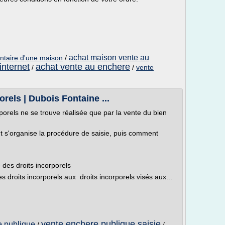
achat maison vente au
ntaire d'une maison
/
internet
achat vente au enchere
/
/
vente
orels | Dubois Fontaine ...
porels ne se trouve réalisée que par la vente du bien
s'organise la procédure de saisie, puis comment
 des droits incorporels
s droits incorporels aux droits incorporels visés aux...
vente enchere publique saisie
e publique
/
/