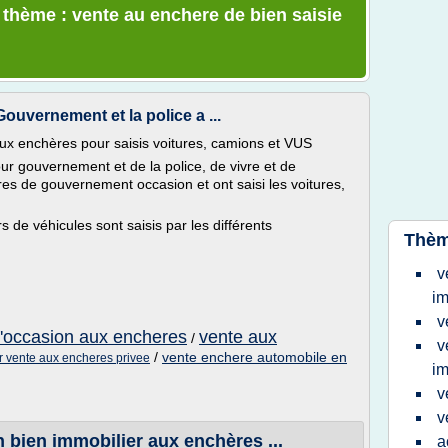
e thème : vente au enchere de bien saisie
ouvernement et la police a ...
ux enchères pour saisis voitures, camions et VUS
ur gouvernement et de la police, de vivre et de
es de gouvernement occasion et ont saisi les voitures,
 de véhicules sont saisis par les différents
Thèm
v
im
v
d'occasion aux encheres
vente aux
/
v
/
vente enchere automobile en
r vente aux encheres privee
im
v
v
 bien immobilier aux enchères ...
a