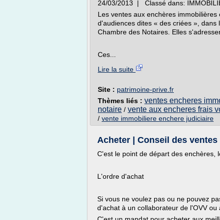
24/03/2013 | Classé dans: IMMOBILIE
Les ventes aux enchères immobilières 
d'audiences dites « des criées », dans
Chambre des Notaires. Elles s'adressent
Ces...
Lire la suite
Site :
patrimoine-prive.fr
ventes encheres immo
Thèmes liés :
notaire
vente aux encheres frais v
/
/
vente immobiliere enchere judiciaire
Acheter | Conseil des ventes
C'est le point de départ des enchères, l
L'ordre d'achat
Si vous ne voulez pas ou ne pouvez pas a
d'achat à un collaborateur de l'OVV ou à
C'est un mandat pour acheter aux meill