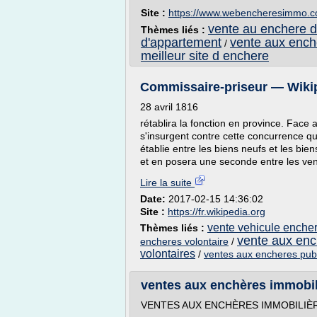
Site :
https://www.webencheresimmo.
vente au enchere d
Thèmes liés :
d'appartement
vente aux ench
/
meilleur site d enchere
Commissaire-priseur — Wiki
28 avril 1816
rétablira la fonction en province. Fac
s'insurgent contre cette concurrence qu'
établie entre les biens neufs et les bien
et en posera une seconde entre les vente
Lire la suite
Date:
2017-02-15 14:36:02
Site :
https://fr.wikipedia.org
vente vehicule enche
Thèmes liés :
vente aux enc
encheres volontaire
/
volontaires
/
ventes aux encheres publ
ventes aux enchères immobi
VENTES AUX ENCHÈRES IMMOBILIÈ