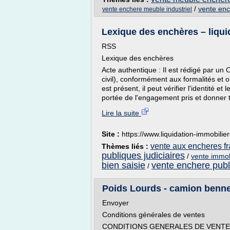
/
vente en
vente enchere meuble industriel
Lexique des enchères – liqui
RSS
Lexique des enchères
Acte authentique : Il est rédigé par un Off
civil), conformément aux formalités et o
est présent, il peut vérifier l'identité e
portée de l'engagement pris et donner t
Lire la suite
Site :
https://www.liquidation-immobilie
vente aux encheres fr
Thèmes liés :
publiques judiciaires
/
vente immobi
bien saisie
vente enchere publ
/
Poids Lourds - camion benne r
Envoyer
Conditions générales de ventes
CONDITIONS GENERALES DE VENTE 