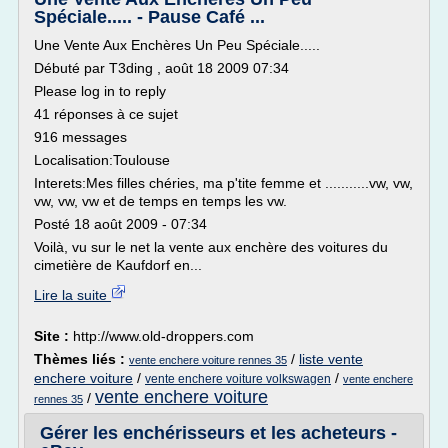
Spéciale..... - Pause Café ...
Une Vente Aux Enchères Un Peu Spéciale.....
Débuté par T3ding , août 18 2009 07:34
Please log in to reply
41 réponses à ce sujet
916 messages
Localisation:Toulouse
Interets:Mes filles chéries, ma p'tite femme et ...........vw, vw,
vw, vw, vw et de temps en temps les vw.
Posté 18 août 2009 - 07:34
Voilà, vu sur le net la vente aux enchère des voitures du
cimetière de Kaufdorf en...
Lire la suite
Site :
http://www.old-droppers.com
Thèmes liés :
/
liste vente
vente enchere voiture rennes 35
enchere voiture
/
/
vente enchere voiture volkswagen
vente enchere
vente enchere voiture
/
rennes 35
Gérer les enchérisseurs et les acheteurs -