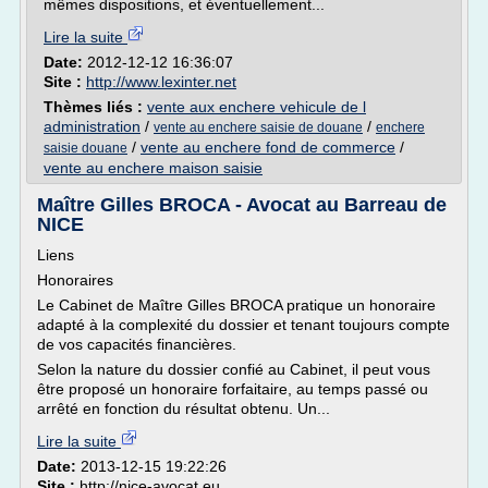
mêmes dispositions, et éventuellement...
Lire la suite
Date:
2012-12-12 16:36:07
Site :
http://www.lexinter.net
Thèmes liés :
vente aux enchere vehicule de l
administration
/
/
vente au enchere saisie de douane
enchere
/
vente au enchere fond de commerce
/
saisie douane
vente au enchere maison saisie
Maître Gilles BROCA - Avocat au Barreau de
NICE
Liens
Honoraires
Le Cabinet de Maître Gilles BROCA pratique un honoraire
adapté à la complexité du dossier et tenant toujours compte
de vos capacités financières.
Selon la nature du dossier confié au Cabinet, il peut vous
être proposé un honoraire forfaitaire, au temps passé ou
arrêté en fonction du résultat obtenu. Un...
Lire la suite
Date:
2013-12-15 19:22:26
Site :
http://nice-avocat.eu