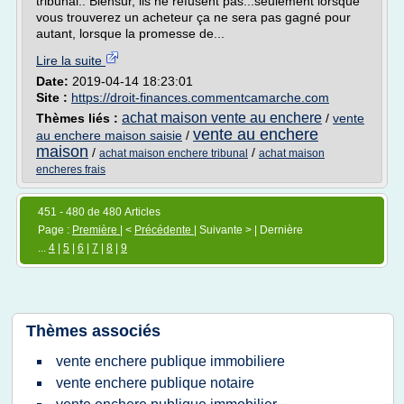
tribunal.. Biensur, ils ne refusent pas...seulement lorsque
vous trouverez un acheteur ça ne sera pas gagné pour
autant, lorsque la promesse de...
Lire la suite
Date:
2019-04-14 18:23:01
Site :
https://droit-finances.commentcamarche.com
achat maison vente au enchere
Thèmes liés :
/
vente
vente au enchere
au enchere maison saisie
/
maison
/
/
achat maison enchere tribunal
achat maison
encheres frais
451 - 480 de 480 Articles
Page :
Première
| <
Précédente
| Suivante > | Dernière
...
4
|
5
|
6
|
7
|
8
|
9
Thèmes associés
vente enchere publique immobiliere
vente enchere publique notaire