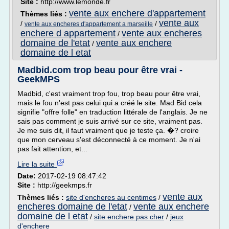
Site :
http://www.lemonde.fr
vente aux enchere d'appartement
Thèmes liés :
vente aux
/
/
vente aux encheres d'appartement a marseille
enchere d appartement
vente aux encheres
/
domaine de l'etat
vente aux enchere
/
domaine de l etat
Madbid.com trop beau pour être vrai -
GeekMPS
Madbid, c'est vraiment trop fou, trop beau pour être vrai,
mais le fou n'est pas celui qui a créé le site. Mad Bid cela
signifie "offre folle" en traduction littérale de l'anglais. Je ne
sais pas comment je suis arrivé sur ce site, vraiment pas.
Je me suis dit, il faut vraiment que je teste ça. �? croire
que mon cerveau s'est déconnecté à ce moment. Je n'ai
pas fait attention, et...
Lire la suite
Date:
2017-02-19 08:47:42
Site :
http://geekmps.fr
vente aux
Thèmes liés :
site d'encheres au centimes
/
encheres domaine de l'etat
vente aux enchere
/
domaine de l etat
/
site enchere pas cher
/
jeux
d'enchere