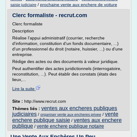
/
prochaine vente aux enchere de voiture
saisie judiciaire
Clerc formaliste - recrut.com
Clerc formaliste
Description
Réalise l'appui administratif (courrier, recherche
d'information, constitution d'un fonds documentaire, ...)
d'un professionnel du droit (notaire, huissier, ...) ou d'une
entreprise.
Rédige des actes ou des documents à valeur juridique.
Peut authentifier des actes juridictionnels (interrogatoire,
reconstitution, ...). Peut établir des constats (états des
lieux,...
Lire la suite
Site :
http://www.recrut.com
ventes aux encheres publiques
Thèmes liés :
judiciaires
vente
/
/
organiser vente aux encheres privee
enchere publique saisie
ventes aux enchere
/
publique
vente enchere publique notaire
/
Une Vente Aux Enchères Un Peu