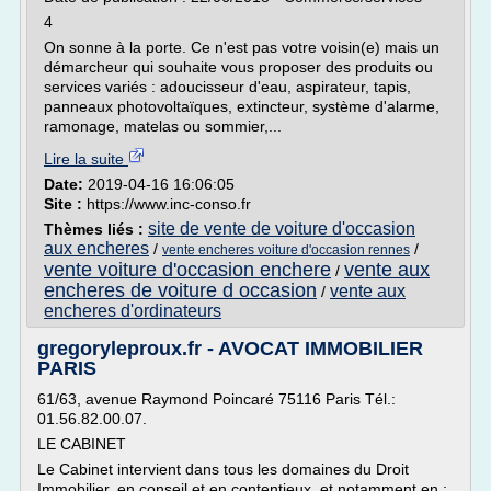
4
On sonne à la porte. Ce n'est pas votre voisin(e) mais un
démarcheur qui souhaite vous proposer des produits ou
services variés : adoucisseur d'eau, aspirateur, tapis,
panneaux photovoltaïques, extincteur, système d'alarme,
ramonage, matelas ou sommier,...
Lire la suite
Date:
2019-04-16 16:06:05
Site :
https://www.inc-conso.fr
site de vente de voiture d'occasion
Thèmes liés :
aux encheres
/
/
vente encheres voiture d'occasion rennes
vente voiture d'occasion enchere
vente aux
/
encheres de voiture d occasion
vente aux
/
encheres d'ordinateurs
gregoryleproux.fr - AVOCAT IMMOBILIER
PARIS
61/63, avenue Raymond Poincaré 75116 Paris Tél.:
01.56.82.00.07.
LE CABINET
Le Cabinet intervient dans tous les domaines du Droit
Immobilier, en conseil et en contentieux, et notamment en :