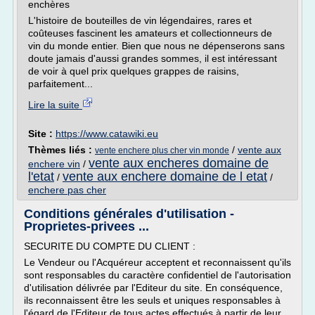
enchères
L'histoire de bouteilles de vin légendaires, rares et
coûteuses fascinent les amateurs et collectionneurs de
vin du monde entier. Bien que nous ne dépenserons sans
doute jamais d'aussi grandes sommes, il est intéressant
de voir à quel prix quelques grappes de raisins,
parfaitement...
Lire la suite
Site :
https://www.catawiki.eu
Thèmes liés :
/
vente aux
vente enchere plus cher vin monde
vente aux encheres domaine de
enchere vin
/
l'etat
vente aux enchere domaine de l etat
/
/
enchere pas cher
Conditions générales d'utilisation -
Proprietes-privees ...
SECURITE DU COMPTE DU CLIENT :
Le Vendeur ou l'Acquéreur acceptent et reconnaissent qu'ils
sont responsables du caractère confidentiel de l'autorisation
d'utilisation délivrée par l'Editeur du site. En conséquence,
ils reconnaissent être les seuls et uniques responsables à
l'égard de l'Editeur de tous actes effectués à partir de leur