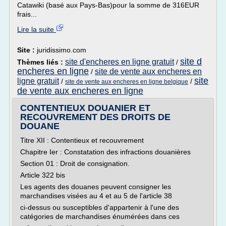
Catawiki (basé aux Pays-Bas)pour la somme de 316EUR
frais...
Lire la suite
Site :
juridissimo.com
site d
site d'encheres en ligne gratuit
Thèmes liés :
/
encheres en ligne
site de vente aux encheres en
/
site
ligne gratuit
/
/
site de vente aux encheres en ligne belgique
de vente aux encheres en ligne
CONTENTIEUX DOUANIER ET
RECOUVREMENT DES DROITS DE
DOUANE
Titre XII : Contentieux et recouvrement
Chapitre Ier : Constatation des infractions douanières
Section 01 : Droit de consignation.
Article 322 bis
Les agents des douanes peuvent consigner les
marchandises visées au 4 et au 5 de l'article 38
ci-dessus ou susceptibles d'appartenir à l'une des
catégories de marchandises énumérées dans ces