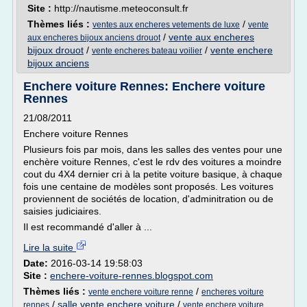
Site :
http://nautisme.meteoconsult.fr
Thèmes liés :
/
ventes aux encheres vetements de luxe
vente
/
vente aux encheres
aux encheres bijoux anciens drouot
bijoux drouot
/
/
vente enchere
vente encheres bateau voilier
bijoux anciens
Enchere voiture Rennes: Enchere voiture
Rennes
21/08/2011
Enchere voiture Rennes
Plusieurs fois par mois, dans les salles des ventes pour une
enchère voiture Rennes, c'est le rdv des voitures a moindre
cout du 4X4 dernier cri à la petite voiture basique, à chaque
fois une centaine de modèles sont proposés. Les voitures
proviennent de sociétés de location, d'adminitration ou de
saisies judiciaires.
Il est recommandé d'aller à ...
Lire la suite
Date:
2016-03-14 19:58:03
Site :
enchere-voiture-rennes.blogspot.com
Thèmes liés :
/
vente enchere voiture renne
encheres voiture
/
salle vente enchere voiture
/
rennes
vente enchere voiture