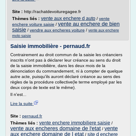
Site :
http://rachatdevoituregagee.fr
vente aux enchere d auto
Thèmes liés :
/
vente
vente au enchere de bien
enchere voiture saisie
/
saisie
/
vendre aux encheres voiture
/
vente aux enchere
moto saisie
Saisie immobilière - pernaud.fr
Contrairement au droit commun de la saisie les créanciers
inscrits n'ont pas à déclarer leur créance au sens du droit
de la saisie immobilière, dans les deux mois de la
dénonciation du commandement, ni à compter de quelque
autre acte, puisqu'ils auront déclaré créance au sens des
règles de la procédure collective(le terme employé par les
deux corps de texte est le même).
Il n'est...
Lire la suite
Site :
pernaud.fr
vente enchere immobiliere saisie
Thèmes liés :
/
vente aux encheres domaine de l'etat
vente
/
aux enchere domaine de l etat
site d enchere
/