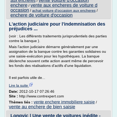
vente voiture d'occasion
aux encheres
/
enchere
vente aux encheres de voiture d
/
occasion
/
achat voiture d'occasion aux encheres
/
enchere de voiture d'occasion
L'action judiciaire pour l'indemnisation des
préjudices ...
(voir : Les différents traitements jurisprudentiels des parties
contre la banque ).
Mais l'action judiciaire démarre généralement par une
assignation de la banque contre les garanties solidaires ou
une saisie-exécution pour les hypothèques. La banque
déclenche souvent cette action avant même de percevoir
les fonds des réalisations d'actifs d'une liquidation.
Il est parfois utile de...
Lire la suite
Date:
2012-10-17 07:26:46
Site :
http://www.contrexpert.com
vente enchere immobiliere saisie
Thèmes liés :
/
vente au enchere de bien saisie
Longvic | Une vente de voitures inédite -