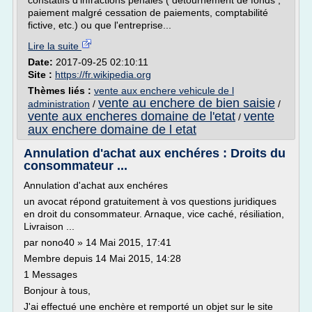
constatifs d'infractions pénales ( détournement de fonds ,
paiement malgré cessation de paiements, comptabilité
fictive, etc.) ou que l'entreprise...
Lire la suite
Date:
2017-09-25 02:10:11
Site :
https://fr.wikipedia.org
Thèmes liés :
vente aux enchere vehicule de l
vente au enchere de bien saisie
administration
/
/
vente aux encheres domaine de l'etat
vente
/
aux enchere domaine de l etat
Annulation d'achat aux enchéres : Droits du
consommateur ...
Annulation d'achat aux enchéres
un avocat répond gratuitement à vos questions juridiques
en droit du consommateur. Arnaque, vice caché, résiliation,
Livraison ...
par nono40 » 14 Mai 2015, 17:41
Membre depuis 14 Mai 2015, 14:28
1 Messages
Bonjour à tous,
J'ai effectué une enchère et remporté un objet sur le site