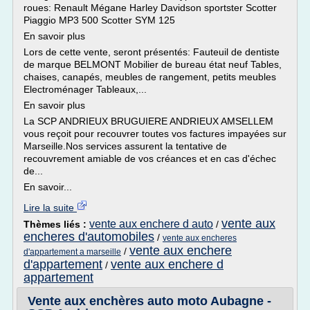
roues: Renault Mégane Harley Davidson sportster Scotter
Piaggio MP3 500 Scotter SYM 125
En savoir plus
Lors de cette vente, seront présentés: Fauteuil de dentiste
de marque BELMONT Mobilier de bureau état neuf Tables,
chaises, canapés, meubles de rangement, petits meubles
Electroménager Tableaux,...
En savoir plus
La SCP ANDRIEUX BRUGUIERE ANDRIEUX AMSELLEM
vous reçoit pour recouvrer toutes vos factures impayées sur
Marseille.Nos services assurent la tentative de
recouvrement amiable de vos créances et en cas d'échec
de...
En savoir...
Lire la suite
vente aux
vente aux enchere d auto
Thèmes liés :
/
encheres d'automobiles
/
vente aux encheres
vente aux enchere
/
d'appartement a marseille
d'appartement
vente aux enchere d
/
appartement
Vente aux enchères auto moto Aubagne -