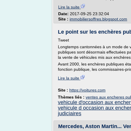
Lire la suite
Date:
2017-09-25 23:32:04
Site :
immobiliersoffres.blogspot.com
Le point sur les enchères pu
Tweet
Longtemps cantonnées à un mode de ven
publiques sont désormais effectuées pa
la vente de véhicules mis aux enchères
Avant 2000, les enchères publiques étai
fonction publique, les commissaires-prise
Lire la suite
Site :
https://voitures.com
Thèmes liés :
ventes aux encheres pub
vehicule d'occasion aux enche
vehicule d occasion aux enche
judiciaires
Mercedes, Aston Martin... Ven