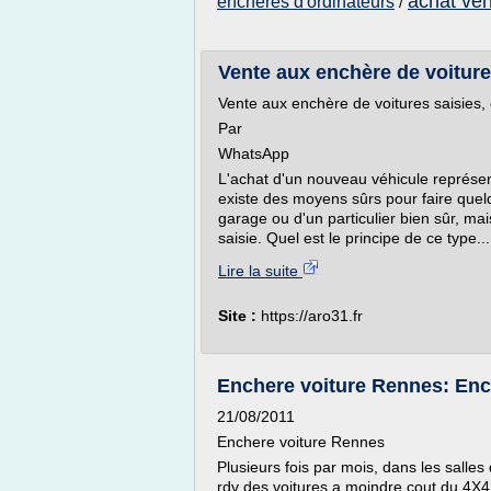
achat ve
encheres d'ordinateurs
/
Vente aux enchère de voitur
Vente aux enchère de voitures saisies
Par
WhatsApp
L'achat d'un nouveau véhicule représent
existe des moyens sûrs pour faire que
garage ou d'un particulier bien sûr, m
saisie. Quel est le principe de ce type...
Lire la suite
Site :
https://aro31.fr
Enchere voiture Rennes: Enc
21/08/2011
Enchere voiture Rennes
Plusieurs fois par mois, dans les salle
rdv des voitures a moindre cout du 4X4 d