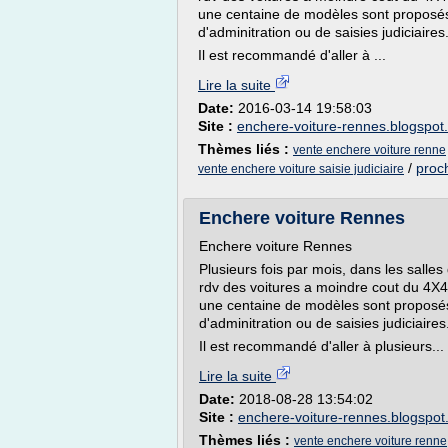
une centaine de modèles sont proposés.
d'adminitration ou de saisies judiciaires
Il est recommandé d'aller à ...
Lire la suite
Date:
2016-03-14 19:58:03
Site :
enchere-voiture-rennes.blogspot
Thèmes liés :
vente enchere voiture renne
/
proc
vente enchere voiture saisie judiciaire
Enchere voiture Rennes
Enchere voiture Rennes
Plusieurs fois par mois, dans les salle
rdv des voitures a moindre cout du 4X4 d
une centaine de modèles sont proposés.
d'adminitration ou de saisies judiciaires
Il est recommandé d'aller à plusieurs...
Lire la suite
Date:
2018-08-28 13:54:02
Site :
enchere-voiture-rennes.blogspo
Thèmes liés :
vente enchere voiture renne