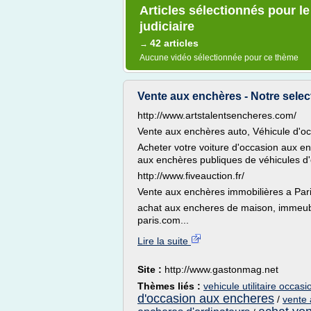
Articles sélectionnés pour le
judiciaire
42 articles
→
Aucune vidéo sélectionnée pour ce thème
Vente aux enchères - Notre selecti
http://www.artstalentsencheres.com/
Vente aux enchères auto, Véhicule d'
Acheter votre voiture d'occasion aux 
aux enchères publiques de véhicules d
http://www.fiveauction.fr/
Vente aux enchères immobilières a Par
achat aux encheres de maison, immeub
paris.com...
Lire la suite
Site :
http://www.gastonmag.net
Thèmes liés :
vehicule utilitaire occa
d'occasion aux encheres
/
vente 