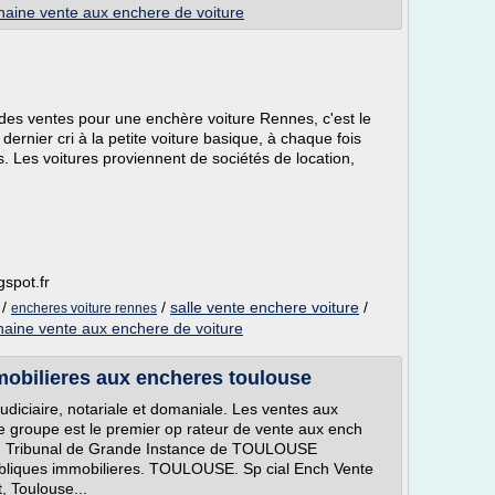
haine vente aux enchere de voiture
s des ventes pour une enchère voiture Rennes, c'est le
ernier cri à la petite voiture basique, à chaque fois
 Les voitures proviennent de sociétés de location,
.
gspot.fr
/
/
salle vente enchere voiture
/
encheres voiture rennes
haine vente aux enchere de voiture
mobilieres aux encheres toulouse
udiciaire, notariale et domaniale. Les ventes aux
e groupe est le premier op rateur de vente aux ench
ion. Tribunal de Grande Instance de TOULOUSE
ubliques immobilieres. TOULOUSE. Sp cial Ench Vente
, Toulouse...