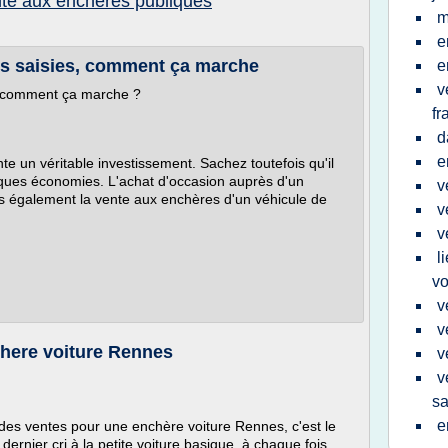
nte aux encheres publiques
m
e
es saisies, comment ça marche
e
v
, comment ça marche ?
fr
d
e
e un véritable investissement. Sachez toutefois qu'il
lques économies. L'achat d'occasion auprès d'un
v
ais également la vente aux enchères d'un véhicule de
v
v
l
vo
v
v
here voiture Rennes
v
v
sa
e
s des ventes pour une enchère voiture Rennes, c'est le
ernier cri à la petite voiture basique, à chaque fois