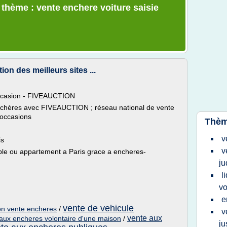
 thème : vente enchere voiture saisie
on des meilleurs sites ...
occasion - FIVEAUCTION
enchères avec FIVEAUCTION ; réseau national de vente
'occasions
Thèm
v
is
v
le ou appartement a Paris grace a encheres-
ju
l
vo
e
vente de vehicule
sion vente encheres
/
v
vente aux
aux encheres volontaire d'une maison
/
ju