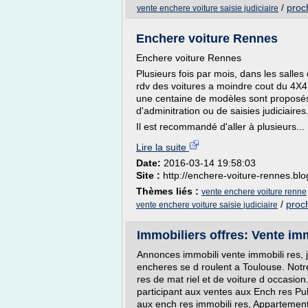
/
proc
vente enchere voiture saisie judiciaire
Enchere voiture Rennes
Enchere voiture Rennes
Plusieurs fois par mois, dans les salle
rdv des voitures a moindre cout du 4X4 d
une centaine de modèles sont proposés.
d'adminitration ou de saisies judiciaires
Il est recommandé d'aller à plusieurs...
Lire la suite
Date:
2016-03-14 19:58:03
Site :
http://enchere-voiture-rennes.blo
Thèmes liés :
vente enchere voiture renne
/
proc
vente enchere voiture saisie judiciaire
Immobiliers offres: Vente im
Annonces immobili vente immobili res, j
encheres se d roulent a Toulouse. Notr
res de mat riel et de voiture d occas
participant aux ventes aux Ench res P
aux ench res immobili res, Appartement