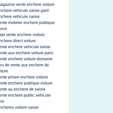
agazine vente enchere voiture
nchere vehicule saisie gard
nchere vehicule saisie
ente mobilier enchere publique
ance
ate vente enchere voiture
nchere direct voiture
ente enchere vehicule saisie
ente aux enchere voiture paris
ente enchere voiture domaine
ieu de vente aux enchere de
iture
ente privee enchere voiture
ente enchere publique voiture
ente au enchere de saisie
ente enchere public vehicule
isi
ncheres voiture saisie