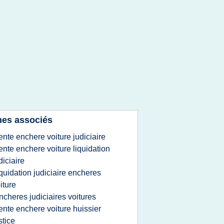
es associés
ente enchere voiture judiciaire
ente enchere voiture liquidation
diciaire
iquidation judiciaire encheres
iture
ncheres judiciaires voitures
ente enchere voiture huissier
stice