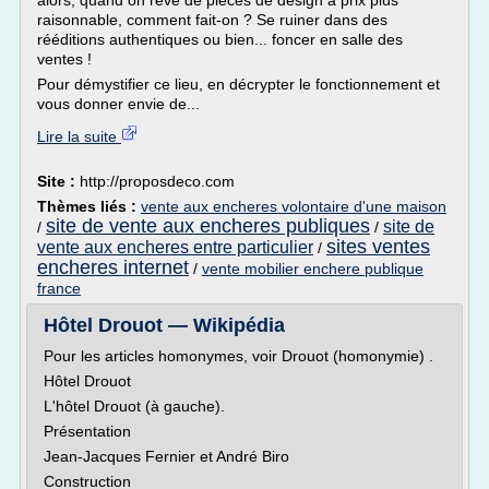
alors, quand on rêve de pièces de design à prix plus
raisonnable, comment fait-on ? Se ruiner dans des
rééditions authentiques ou bien... foncer en salle des
ventes !
Pour démystifier ce lieu, en décrypter le fonctionnement et
vous donner envie de...
Lire la suite
Site :
http://proposdeco.com
Thèmes liés :
vente aux encheres volontaire d'une maison
site de vente aux encheres publiques
site de
/
/
sites ventes
vente aux encheres entre particulier
/
encheres internet
/
vente mobilier enchere publique
france
Hôtel Drouot — Wikipédia
Pour les articles homonymes, voir Drouot (homonymie) .
Hôtel Drouot
L'hôtel Drouot (à gauche).
Présentation
Jean-Jacques Fernier et André Biro
Construction