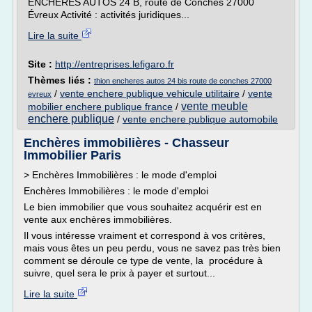
ENCHÈRES AUTOS 24 B, route de Conches 27000
Évreux Activité : activités juridiques...
Lire la suite
Site :
http://entreprises.lefigaro.fr
Thèmes liés :
thion encheres autos 24 bis route de conches 27000
/
vente enchere publique vehicule utilitaire
/
vente
evreux
vente meuble
mobilier enchere publique france
/
enchere publique
/
vente enchere publique automobile
Enchères immobilières - Chasseur
Immobilier Paris
> Enchères Immobilières : le mode d'emploi
Enchères Immobilières : le mode d'emploi
Le bien immobilier que vous souhaitez acquérir est en
vente aux enchères immobilières.
Il vous intéresse vraiment et correspond à vos critères,
mais vous êtes un peu perdu, vous ne savez pas très bien
comment se déroule ce type de vente, la procédure à
suivre, quel sera le prix à payer et surtout...
Lire la suite