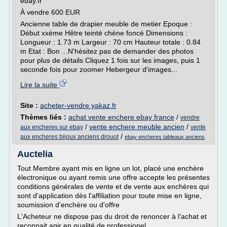
ebay.fr
À vendre 600 EUR
Ancienne table de drapier meuble de metier Epoque :
Début xxème Hêtre teinté chène foncé Dimensions :
Longueur : 1.73 m Largeur : 70 cm Hauteur totale : 0.84
m Etat : Bon ...N'hésitez pas de demander des photos
pour plus de détails Cliquez 1 fois sur les images, puis 1
seconde fois pour zoomer Hebergeur d'images...
Lire la suite
Site :
acheter-vendre.yakaz.fr
Thèmes liés :
achat vente enchere ebay france
/
vendre
/
vente enchere meuble ancien
/
aux encheres sur ebay
vente
/
aux encheres bijoux anciens drouot
ebay encheres tableaux anciens
Auctelia
Tout Membre ayant mis en ligne un lot, placé une enchère
électronique ou ayant remis une offre accepte les présentes
conditions générales de vente et de vente aux enchères qui
sont d'application dès l'affiliation pour toute mise en ligne,
soumission d'enchère ou d'offre
L'Acheteur ne dispose pas du droit de renoncer à l'achat et
reconnait agir en qualité de professionel