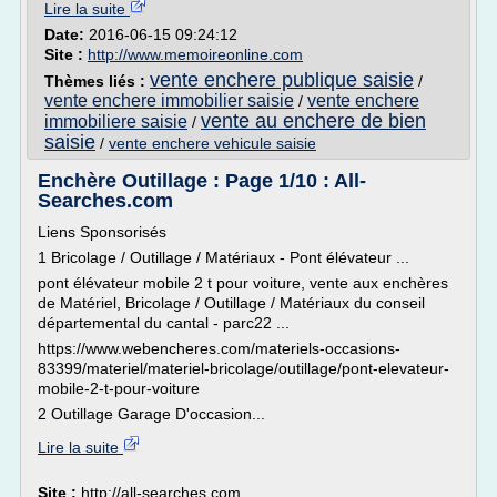
Lire la suite
Date:
2016-06-15 09:24:12
Site :
http://www.memoireonline.com
vente enchere publique saisie
Thèmes liés :
/
vente enchere immobilier saisie
vente enchere
/
vente au enchere de bien
immobiliere saisie
/
saisie
/
vente enchere vehicule saisie
Enchère Outillage : Page 1/10 : All-
Searches.com
Liens Sponsorisés
1 Bricolage / Outillage / Matériaux - Pont élévateur ...
pont élévateur mobile 2 t pour voiture, vente aux enchères
de Matériel, Bricolage / Outillage / Matériaux du conseil
départemental du cantal - parc22 ...
https://www.webencheres.com/materiels-occasions-
83399/materiel/materiel-bricolage/outillage/pont-elevateur-
mobile-2-t-pour-voiture
2 Outillage Garage D'occasion...
Lire la suite
Site :
http://all-searches.com