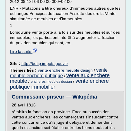
2012-09-12T06:00:00.000+02:00
ENR - Mutations à titre onéreux d'immeubles autres que les
échanges-Principes de taxation-Assiette des droits-Vente
simultanée de meubles et d'immeubles
1
Lorsqu'une vente porte à la fois sur des meubles et sur des
immeubles, les parties ont intérêt à augmenter la fraction
du prix des meubles qui sont, en...
Lire la suite
Site :
http://bofip.impots.gouv.fr
vente
Thèmes liés :
vente enchere meuble design
/
vente aux enchere
meuble enchere publique
/
meuble
vente enchere
/
/
encheres meubles design
publique immobilier
Commissaire-priseur — Wikipédia
28 avril 1816
rétablira la fonction en province. Face au succès des
ventes aux enchères, les commerçants s'insurgent contre
cette concurrence qu'ils jugent déloyale et demandent
que la distinction soit établie entre les biens neufs et les