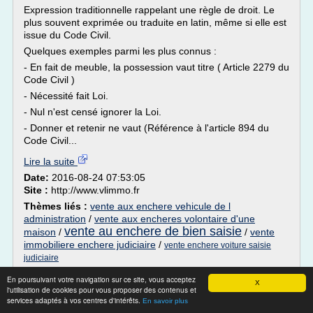
Expression traditionnelle rappelant une règle de droit. Le
plus souvent exprimée ou traduite en latin, même si elle est
issue du Code Civil.
Quelques exemples parmi les plus connus :
- En fait de meuble, la possession vaut titre ( Article 2279 du
Code Civil )
- Nécessité fait Loi.
- Nul n'est censé ignorer la Loi.
- Donner et retenir ne vaut (Référence à l'article 894 du
Code Civil...
Lire la suite
Date:
2016-08-24 07:53:05
Site :
http://www.vlimmo.fr
Thèmes liés :
vente aux enchere vehicule de l
administration
/
vente aux encheres volontaire d'une
vente au enchere de bien saisie
maison
/
/
vente
immobiliere enchere judiciaire
/
vente enchere voiture saisie
judiciaire
En poursuivant votre navigation sur ce site, vous acceptez
Circulaire relative à la saisie immobilière -
X
l'utilisation de cookies pour vous proposer des contenus et
jpm-copro.com
services adaptés à vos centres d'intérêts.
En savoir plus