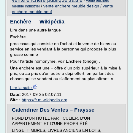
vente enchere publique saisie
/
vente enchere
/
vente enchere meuble design
/
vente
meuble industriel
enchere meuble neuf
Enchère — Wikipédia
Lire dans une autre langue
Enchère
processus qui consiste en l'achat et la vente de biens ou
service en les vendant à la personne qui propose la plus
grosse somme
Pour l'article homonyme, voir Enchère (bridge) .
Une enchère est une « offre d'un prix supérieur à la mise à
prix, ou au prix qu'un autre a déjà offert, en parlant des
choses qui se vendent ou s'afferment au plus offrant. »...
Lire la suite
Date:
2017-09-25 02:07:11
Site :
https://fr.m.wikipedia.org
Calendrier Des Ventes – Fraysse
FOND D'UN HÔTEL PARTICULIER, D'UN
APPARTEMENT ET D'UNE PROPRIÉTÉ
LINGE, TIMBRES, LIVRES ANCIENS EN LOTS,