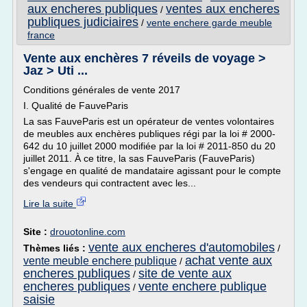
aux encheres publiques
ventes aux encheres
/
publiques judiciaires
/
vente enchere garde meuble
france
Vente aux enchères 7 réveils de voyage >
Jaz > Uti ...
Conditions générales de vente 2017
I. Qualité de FauveParis
La sas FauveParis est un opérateur de ventes volontaires
de meubles aux enchères publiques régi par la loi # 2000-
642 du 10 juillet 2000 modifiée par la loi # 2011-850 du 20
juillet 2011. À ce titre, la sas FauveParis (FauveParis)
s'engage en qualité de mandataire agissant pour le compte
des vendeurs qui contractent avec les...
Lire la suite
Site :
drouotonline.com
vente aux encheres d'automobiles
Thèmes liés :
/
achat vente aux
vente meuble enchere publique
/
encheres publiques
site de vente aux
/
encheres publiques
vente enchere publique
/
saisie