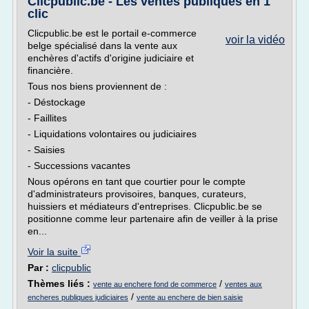
Clicpublic.be - Les ventes publiques en 1
clic
Clicpublic.be est le portail e-commerce
voir la vidéo
belge spécialisé dans la vente aux
enchères d'actifs d'origine judiciaire et
financière.
Tous nos biens proviennent de :
- Déstockage
- Faillites
- Liquidations volontaires ou judiciaires
- Saisies
- Successions vacantes
Nous opérons en tant que courtier pour le compte
d'administrateurs provisoires, banques, curateurs,
huissiers et médiateurs d'entreprises. Clicpublic.be se
positionne comme leur partenaire afin de veiller à la prise
en...
Voir la suite
Par :
clicpublic
Thèmes liés :
/
vente au enchere fond de commerce
ventes aux
/
encheres publiques judiciaires
vente au enchere de bien saisie