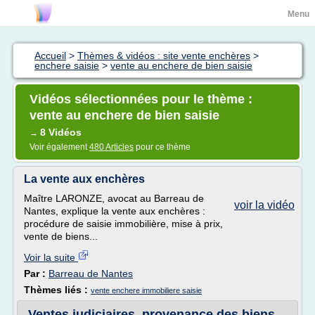
Menu
Accueil
>
Thèmes & vidéos : site vente enchères
>
enchere saisie
>
vente au enchere de bien saisie
Vidéos sélectionnées pour le thème :
vente au enchere de bien saisie
8 Vidéos
→
Voir également
480 Articles
pour ce thème
La vente aux enchères
Maître LARONZE, avocat au Barreau de
voir la vidéo
Nantes, explique la vente aux enchères :
procédure de saisie immobilière, mise à prix,
vente de biens...
Voir la suite
Par :
Barreau de Nantes
Thèmes liés :
vente enchere immobiliere saisie
Ventes judiciaires, provenance des biens