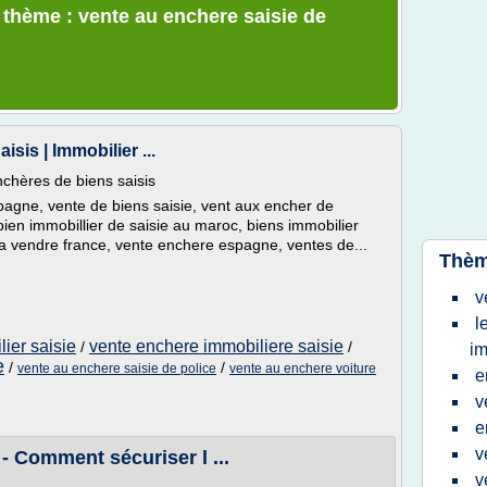
e thème : vente au enchere saisie de
is | Immobilier ...
chères de biens saisis
pagne, vente de biens saisie, vent aux encher de
ien immobillier de saisie au maroc, biens immobilier
 a vendre france, vente enchere espagne, ventes de...
Thèm
v
l
ier saisie
vente enchere immobiliere saisie
/
/
im
e
/
/
vente au enchere saisie de police
vente au enchere voiture
e
v
e
v
 - Comment sécuriser l ...
v