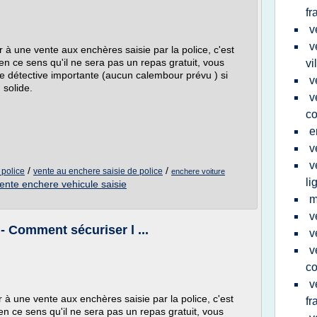
fr
v
v
 à une vente aux enchères saisie par la police, c'est
n ce sens qu'il ne sera pas un repas gratuit, vous
vi
l de détective importante (aucun calembour prévu ) si
v
 solide.
v
c
e
v
v
/
/
 police
vente au enchere saisie de police
enchere voiture
li
ente enchere vehicule saisie
m
v
 - Comment sécuriser l ...
v
v
c
v
 à une vente aux enchères saisie par la police, c'est
fr
n ce sens qu'il ne sera pas un repas gratuit, vous