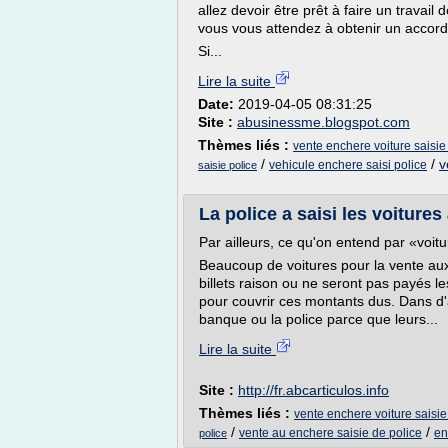
allez devoir être prêt à faire un travai
vous vous attendez à obtenir un accord
Si...
Lire la suite
Date:
2019-04-05 08:31:25
Site :
abusinessme.blogspot.com
Thèmes liés :
vente enchere voiture saisie
/
/
v
vehicule enchere saisi police
saisie police
La police a saisi les voitures
Par ailleurs, ce qu'on entend par «voitu
Beaucoup de voitures pour la vente aux e
billets raison ou ne seront pas payés les
pour couvrir ces montants dus. Dans d'au
banque ou la police parce que leurs...
Lire la suite
Site :
http://fr.abcarticulos.info
Thèmes liés :
vente enchere voiture saisie
/
/
vente au enchere saisie de police
en
police