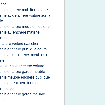
ance
ente enchere mobilier notaire
ente aux enchere voiture sur la
lle
ente enchere meuble industriel
ente au enchere materiel
ommerce
nchere voiture pas cher
ente enchere publique cours
ente aux encheres meubles en
gne
eilleur site enchere voiture
ente enchere garde meuble
ente meuble enchere publique
ente au enchere fond de
ommerce
ente enchere garde meuble
ance