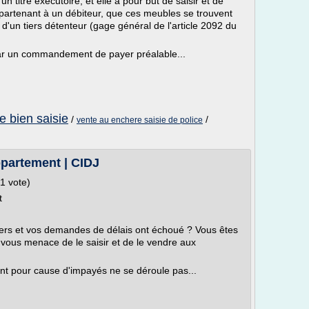
un titre exécutoire, et elle a pour but de saisir et de
ppartenant à un débiteur, que ces meubles se trouvent
d'un tiers détenteur (gage général de l'article 2092 du
r un commandement de payer préalable...
e bien saisie
/
/
vente au enchere saisie de police
ppartement | CIDJ
1 vote)
t
ers et vos demandes de délais ont échoué ? Vous êtes
n vous menace de le saisir et de le vendre aux
t pour cause d'impayés ne se déroule pas...