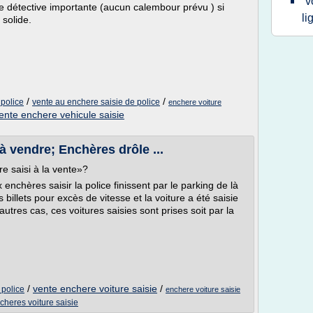
v
l de détective importante (aucun calembour prévu ) si
li
 solide.
/
/
 police
vente au enchere saisie de police
enchere voiture
ente enchere vehicule saisie
 à vendre; Enchères drôle ...
re saisi à la vente»?
nchères saisir la police finissent par le parking de là
 billets pour excès de vitesse et la voiture a été saisie
tres cas, ces voitures saisies sont prises soit par la
/
vente enchere voiture saisie
/
 police
enchere voiture saisie
cheres voiture saisie