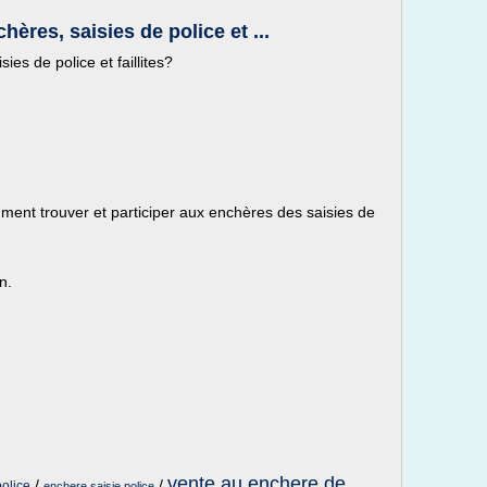
ères, saisies de police et ...
ies de police et faillites?
nt trouver et participer aux enchères des saisies de
n.
vente au enchere de
/
/
police
enchere saisie police