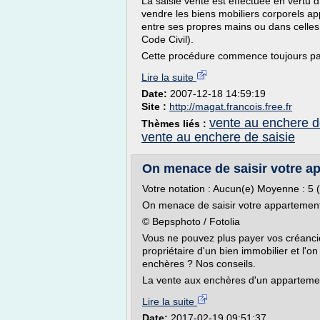
La saisie vente est effectuée en vertu d'
vendre les biens mobiliers corporels a
entre ses propres mains ou dans celles 
Code Civil).
Cette procédure commence toujours pa
Lire la suite
Date:
2007-12-18 14:59:19
Site :
http://magat.francois.free.fr
vente au enchere d
Thèmes liés :
vente au enchere de saisie
On menace de saisir votre a
Votre notation : Aucun(e) Moyenne : 5 (
On menace de saisir votre appartemen
© Bepsphoto / Fotolia
Vous ne pouvez plus payer vos créanci
propriétaire d'un bien immobilier et l'o
enchères ? Nos conseils.
La vente aux enchères d'un appartemen
Lire la suite
Date:
2017-02-19 09:51:37