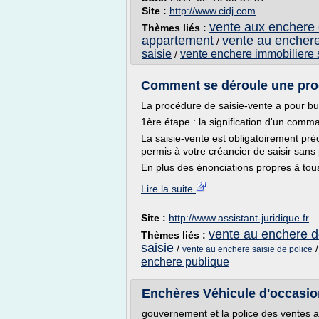
Site :
http://www.cidj.com
vente aux enchere
Thèmes liés :
appartement
vente au enchere
/
saisie
vente enchere immobiliere 
/
Comment se déroule une procé
La procédure de saisie-vente a pour bu
1ère étape : la signification d'un com
La saisie-vente est obligatoirement pr
permis à votre créancier de saisir sans
En plus des énonciations propres à tous 
Lire la suite
Site :
http://www.assistant-juridique.fr
vente au enchere d
Thèmes liés :
saisie
/
vente au enchere saisie de police
enchere publique
Enchères Véhicule d'occasion
gouvernement et la police des ventes a