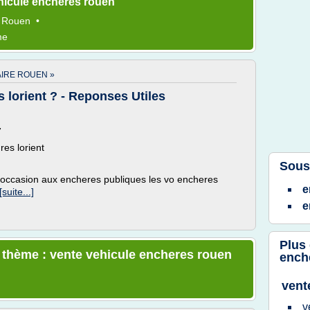
hicule encheres rouen
e
Rouen
•
me
AIRE ROUEN »
 lorient ? - Reponses Utiles
7
es lorient
Sous
occasion aux encheres publiques les vo encheres
e
[suite...]
e
Plus
e thème : vente vehicule encheres rouen
ench
vent
v