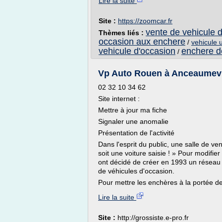
Lire la suite
Site :
https://zoomcar.fr
vente de vehicule 
Thèmes liés :
occasion aux enchere
/
vehicule 
vehicule d'occasion
enchere d
/
Vp Auto Rouen à Anceaumevil
02 32 10 34 62
Site internet :
Mettre à jour ma fiche
Signaler une anomalie
Présentation de l'activité
Dans l'esprit du public, une salle de ven
soit une voiture saisie ! » Pour modifi
ont décidé de créer en 1993 un résea
de véhicules d'occasion.
Pour mettre les enchères à la portée d
Lire la suite
Site :
http://grossiste.e-pro.fr