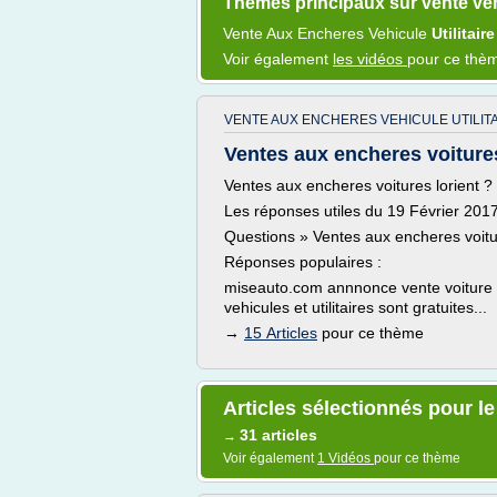
Thèmes principaux sur vente ve
Vente
Aux
Encheres Vehicule
Utilitair
Voir également
les vidéos
pour ce thè
VENTE AUX ENCHERES VEHICULE UTILIT
Ventes aux encheres voitures
Ventes aux encheres voitures lorient ?
Les réponses utiles du 19 Février 201
Questions » Ventes aux encheres voitur
Réponses populaires :
miseauto.com annnonce vente voiture 
vehicules et utilitaires sont gratuites...
→
15 Articles
pour ce thème
Articles sélectionnés pour l
31 articles
→
Voir également
1 Vidéos
pour ce thème