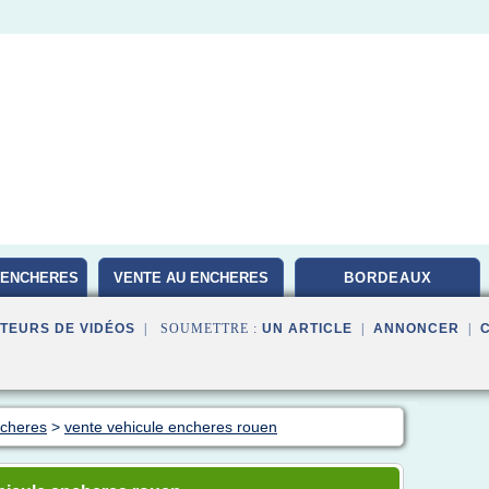
 ENCHERES
VENTE AU ENCHERES
BORDEAUX
TEURS DE VIDÉOS
| SOUMETTRE :
UN ARTICLE
|
ANNONCER
|
ncheres
>
vente vehicule encheres rouen