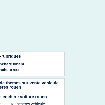
-rubriques
nchere lorient
nchere
rouen
 de thèmes sur
vente vehicule
eres rouen
e enchere voiture rouen
ente
aux
encheres vehicule