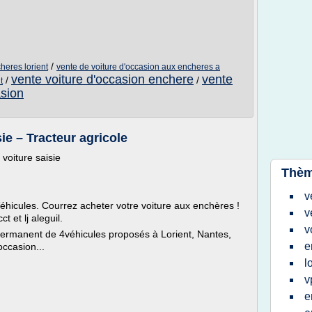
/
heres lorient
vente de voiture d'occasion aux encheres a
vente voiture d'occasion enchere
vente
/
/
t
asion
ie – Tracteur agricole
oiture saisie
Thèm
v
éhicules. Courrez acheter votre voiture aux enchères !
v
t et lj aleguil.
v
ermanent de 4véhicules proposés à Lorient, Nantes,
e
occasion...
l
v
e