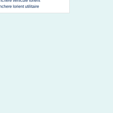
nchere vehicule lorient
nchere lorient utilitaire