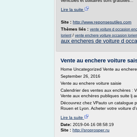
vehicules et utilitaires sont gratuites...
Lire la suite
Site :
http://www.reponsesutiles.com
Thèmes liés :
vente voiture d occasion enc
/
lorient
vente enchere voiture occasion lorien
aux encheres de voiture d occ
Vente au enchere voiture sais
Home Uncategorized Vente au enchere v
September 26, 2016
Vente au enchere voiture saisie
Calendrier des ventes aux enchères : V
Vente aux enchères publiques suite lj acc
Découvrez chez VPauto un catalogue p
Rouen et Lyon. Acheter votre voiture d'
Lire la suite
Date:
2019-04-16 08:58:19
Site :
http://sroprosper.ru