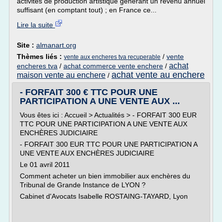
activités de production artistique générant un revenu annuel
suffisant (en comptant tout) ; en France ce...
Lire la suite
Site :
almanart.org
Thèmes liés :
/
vente
vente aux encheres tva recuperable
achat
encheres tva
/
achat commerce vente enchere
/
achat vente au enchere
maison vente au enchere
/
- FORFAIT 300 € TTC POUR UNE
PARTICIPATION A UNE VENTE AUX ...
Vous êtes ici : Accueil > Actualités > - FORFAIT 300 EUR
TTC POUR UNE PARTICIPATION A UNE VENTE AUX
ENCHÈRES JUDICIAIRE
- FORFAIT 300 EUR TTC POUR UNE PARTICIPATION A
UNE VENTE AUX ENCHÈRES JUDICIAIRE
Le 01 avril 2011
Comment acheter un bien immobilier aux enchères du
Tribunal de Grande Instance de LYON ?
Cabinet d'Avocats Isabelle ROSTAING-TAYARD, Lyon