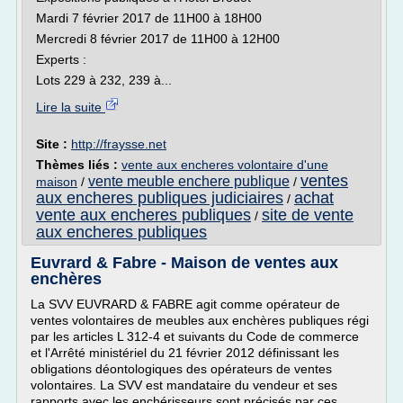
Mardi 7 février 2017 de 11H00 à 18H00
Mercredi 8 février 2017 de 11H00 à 12H00
Experts :
Lots 229 à 232, 239 à...
Lire la suite
Site :
http://fraysse.net
Thèmes liés :
vente aux encheres volontaire d'une
ventes
vente meuble enchere publique
maison
/
/
aux encheres publiques judiciaires
achat
/
vente aux encheres publiques
site de vente
/
aux encheres publiques
Euvrard & Fabre - Maison de ventes aux
enchères
La SVV EUVRARD & FABRE agit comme opérateur de
ventes volontaires de meubles aux enchères publiques régi
par les articles L 312-4 et suivants du Code de commerce
et l'Arrêté ministériel du 21 février 2012 définissant les
obligations déontologiques des opérateurs de ventes
volontaires. La SVV est mandataire du vendeur et ses
rapports avec les enchérisseurs sont précisés par ces...