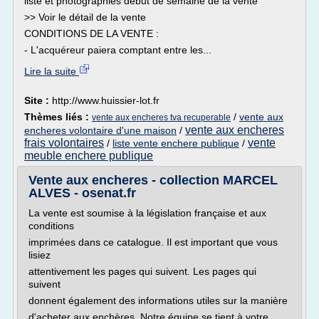
liste et photographies début de semaine de la vente
>> Voir le détail de la vente
CONDITIONS DE LA VENTE :
- L'acquéreur paiera comptant entre les...
Lire la suite
Site :
http://www.huissier-lot.fr
Thèmes liés :
/
vente aux
vente aux encheres tva recuperable
vente aux encheres
encheres volontaire d'une maison
/
frais volontaires
vente
/
liste vente enchere publique
/
meuble enchere publique
Vente aux encheres - collection MARCEL
ALVES - osenat.fr
La vente est soumise à la législation française et aux
conditions
imprimées dans ce catalogue. Il est important que vous
lisiez
attentivement les pages qui suivent. Les pages qui
suivent
donnent également des informations utiles sur la manière
d'acheter aux enchères. Notre équipe se tient à votre