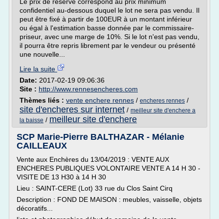
Le prix de réserve correspond au prix minimum
confidentiel au-dessous duquel le lot ne sera pas vendu. Il
peut être fixé à partir de 100EUR à un montant inférieur
ou égal à l'estimation basse donnée par le commissaire-
priseur, avec une marge de 10%. Si le lot n'est pas vendu,
il pourra être repris librement par le vendeur ou présenté
une nouvelle...
Lire la suite
Date:
2017-02-19 09:06:36
Site :
http://www.rennesencheres.com
Thèmes liés :
vente enchere rennes
/
/
encheres rennes
site d'encheres sur internet
/
meilleur site d'enchere a
meilleur site d'enchere
/
la baisse
SCP Marie-Pierre BALTHAZAR - Mélanie
CAILLEAUX
Vente aux Enchères du 13/04/2019 : VENTE AUX
ENCHERES PUBLIQUES VOLONTAIRE VENTE A 14 H 30 -
VISITE DE 13 H30 à 14 H 30
Lieu : SAINT-CERE (Lot) 33 rue du Clos Saint Cirq
Description : FOND DE MAISON : meubles, vaisselle, objets
décoratifs...