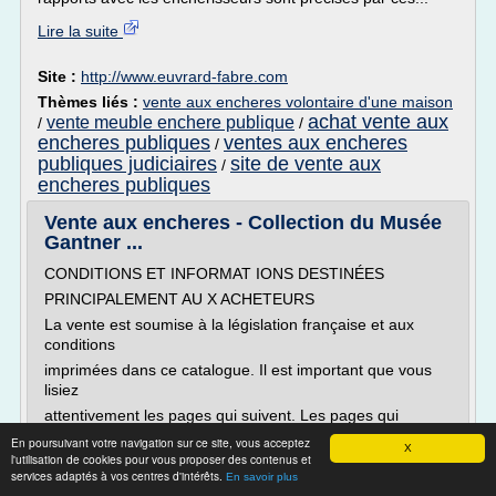
Lire la suite
Site :
http://www.euvrard-fabre.com
Thèmes liés :
vente aux encheres volontaire d'une maison
achat vente aux
vente meuble enchere publique
/
/
encheres publiques
ventes aux encheres
/
publiques judiciaires
site de vente aux
/
encheres publiques
Vente aux encheres - Collection du Musée
Gantner ...
CONDITIONS ET INFORMAT IONS DESTINÉES
PRINCIPALEMENT AU X ACHETEURS
La vente est soumise à la législation française et aux
conditions
imprimées dans ce catalogue. Il est important que vous
lisiez
attentivement les pages qui suivent. Les pages qui
suivent
En poursuivant votre navigation sur ce site, vous acceptez
X
l'utilisation de cookies pour vous proposer des contenus et
donnent également des informations utiles sur la manière
services adaptés à vos centres d'intérêts.
En savoir plus
d'acheter aux enchères. Notre équipe se tient à votre