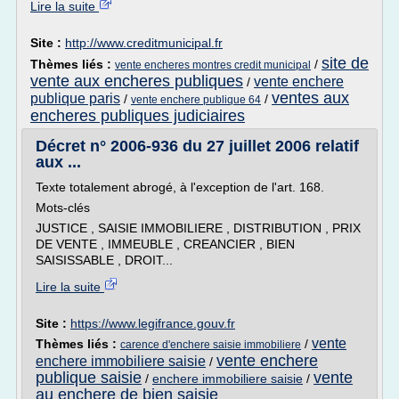
Lire la suite
Site :
http://www.creditmunicipal.fr
site de
Thèmes liés :
/
vente encheres montres credit municipal
vente aux encheres publiques
vente enchere
/
ventes aux
publique paris
/
/
vente enchere publique 64
encheres publiques judiciaires
Décret n° 2006-936 du 27 juillet 2006 relatif
aux ...
Texte totalement abrogé, à l'exception de l'art. 168.
Mots-clés
JUSTICE , SAISIE IMMOBILIERE , DISTRIBUTION , PRIX
DE VENTE , IMMEUBLE , CREANCIER , BIEN
SAISISSABLE , DROIT...
Lire la suite
Site :
https://www.legifrance.gouv.fr
vente
Thèmes liés :
/
carence d'enchere saisie immobiliere
vente enchere
enchere immobiliere saisie
/
publique saisie
vente
/
enchere immobiliere saisie
/
au enchere de bien saisie