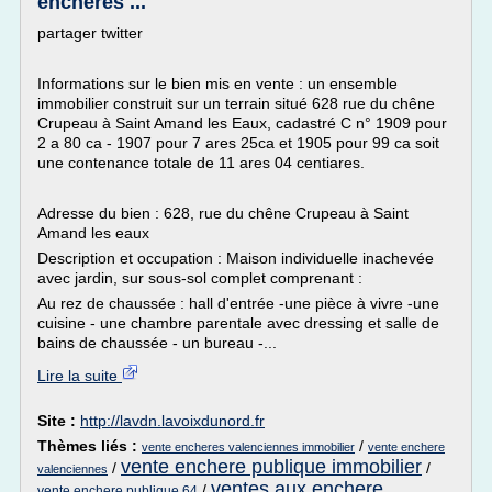
enchères ...
partager twitter
Informations sur le bien mis en vente : un ensemble
immobilier construit sur un terrain situé 628 rue du chêne
Crupeau à Saint Amand les Eaux, cadastré C n° 1909 pour
2 a 80 ca - 1907 pour 7 ares 25ca et 1905 pour 99 ca soit
une contenance totale de 11 ares 04 centiares.
Adresse du bien : 628, rue du chêne Crupeau à Saint
Amand les eaux
Description et occupation : Maison individuelle inachevée
avec jardin, sur sous-sol complet comprenant :
Au rez de chaussée : hall d'entrée -une pièce à vivre -une
cuisine - une chambre parentale avec dressing et salle de
bains de chaussée - un bureau -...
Lire la suite
Site :
http://lavdn.lavoixdunord.fr
Thèmes liés :
/
vente encheres valenciennes immobilier
vente enchere
vente enchere publique immobilier
/
/
valenciennes
ventes aux enchere
/
vente enchere publique 64