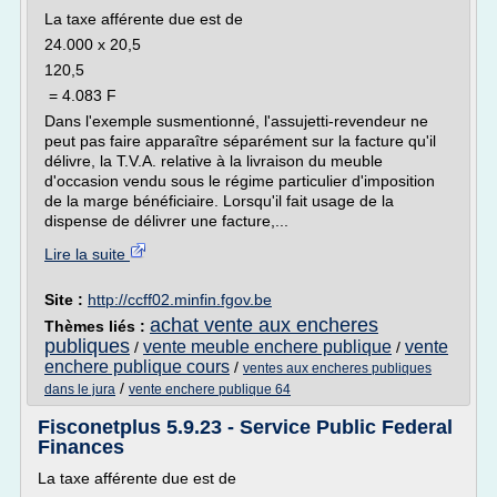
La taxe afférente due est de
24.000 x 20,5
120,5
= 4.083 F
Dans l'exemple susmentionné, l'assujetti-revendeur ne
peut pas faire apparaître séparément sur la facture qu'il
délivre, la T.V.A. relative à la livraison du meuble
d'occasion vendu sous le régime particulier d'imposition
de la marge bénéficiaire. Lorsqu'il fait usage de la
dispense de délivrer une facture,...
Lire la suite
Site :
http://ccff02.minfin.fgov.be
achat vente aux encheres
Thèmes liés :
publiques
vente meuble enchere publique
vente
/
/
enchere publique cours
/
ventes aux encheres publiques
/
dans le jura
vente enchere publique 64
Fisconetplus 5.9.23 - Service Public Federal
Finances
La taxe afférente due est de