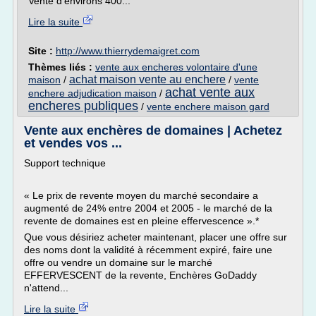
Vente d'environs 400...
Lire la suite
Site :
http://www.thierrydemaigret.com
Thèmes liés :
vente aux encheres volontaire d'une
achat maison vente au enchere
maison
/
/
vente
achat vente aux
enchere adjudication maison
/
encheres publiques
/
vente enchere maison gard
Vente aux enchères de domaines | Achetez
et vendes vos ...
Support technique
« Le prix de revente moyen du marché secondaire a
augmenté de 24% entre 2004 et 2005 - le marché de la
revente de domaines est en pleine effervescence ».*
Que vous désiriez acheter maintenant, placer une offre sur
des noms dont la validité à récemment expiré, faire une
offre ou vendre un domaine sur le marché
EFFERVESCENT de la revente, Enchères GoDaddy
n'attend...
Lire la suite