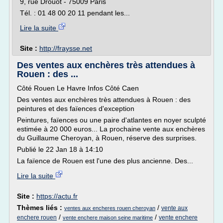
9, rue Drouot - 75009 Paris
Tél. : 01 48 00 20 11 pendant les...
Lire la suite
Site :
http://fraysse.net
Des ventes aux enchères très attendues à
Rouen : des ...
Côté Rouen Le Havre Infos Côté Caen
Des ventes aux enchères très attendues à Rouen : des
peintures et des faïences d'exception
Peintures, faïences ou une paire d'atlantes en noyer sculpté
estimée à 20 000 euros... La prochaine vente aux enchères
du Guillaume Cheroyan, à Rouen, réserve des surprises.
Publié le 22 Jan 18 à 14:10
La faïence de Rouen est l'une des plus ancienne. Des...
Lire la suite
Site :
https://actu.fr
Thèmes liés :
/
vente aux
ventes aux encheres rouen cheroyan
/
/
enchere rouen
vente enchere
vente enchere maison seine maritime