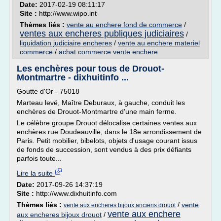
Date:
2017-02-19 08:11:17
Site :
http://www.wipo.int
Thèmes liés :
vente au enchere fond de commerce
/
ventes aux encheres publiques judiciaires
/
liquidation judiciaire encheres
/
vente au enchere materiel
commerce
/
achat commerce vente enchere
Les enchères pour tous de Drouot-
Montmartre - dixhuitinfo ...
Goutte d'Or - 75018
Marteau levé, Maître Deburaux, à gauche, conduit les
enchères de Drouot-Montmartre d'une main ferme.
Le célèbre groupe Drouot délocalise certaines ventes aux
enchères rue Doudeauville, dans le 18e arrondissement de
Paris. Petit mobilier, bibelots, objets d'usage courant issus
de fonds de succession, sont vendus à des prix défiants
parfois toute...
Lire la suite
Date:
2017-09-26 14:37:19
Site :
http://www.dixhuitinfo.com
Thèmes liés :
/
vente
vente aux encheres bijoux anciens drouot
vente aux enchere
aux encheres bijoux drouot
/