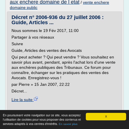
aux enchere domaine de l etat
/
vente enchere
domaine public
Décret n° 2006-936 du 27 juillet 2006 :
Guide, Articles ...
Nous sommes le 19 Fév 2017, 11:00
Partager à vos réseaux
Suivre
Guide, Articles des ventes des Avocats
Qui peut acheter ? Qui peut vendre ? Vous souhaitez en
savoir plus avant, pendant, après l'achat lors d'une vente
aux enchères publiques des Tribunaux. Ce forum pour
connaître, échanger sur les pratiques des ventes des
Avocats. Enregistrez-vous !
par Pierre » 15 Jan 2007, 22:22
Décret...
Lire la suite
Site :
http://www.encheres-publiques.com
En poursuivant votre navigation sur ce site, vous acceptez
X
vente enchere publique saisie
Thèmes liés :
/
l'utilisation de cookies pour vous proposer des contenus et
vente au
vente enchere immobiliere saisie
services adaptés à vos centres d'intérêts.
/
En savoir plus