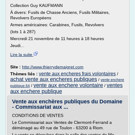
Collection Guy KAUFMANN
À divers: Fusils de Chasse Anciens, Fusils Militaires,
Revolvers Européens
Armes américaines: Carabines, Fusils, Revolvers
(lots 1 à 287)
Mercredi 21 novembre de 11 heures à 18 heures
Jeudi...
Lire la suite
Site :
http://www.thierrydemaigret.com
vente aux encheres frais volontaires
Thèmes liés :
/
achat vente aux encheres publiques
/
vente enchere
vente aux enchere volontaire
ventes
/
/
publique 64
aux enchere publique
Vente aux enchères publiques du Domaine
- Commissariat aux ...
CONDITIONS DE VENTES
Le Commissariat aux Ventes de Clermont-Ferrand a
déménagé au 49 rue de Toulon - 63200 à Riom.
La vente se déroulera dans la salle des ventes de Me