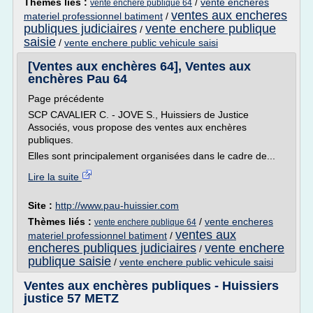
Thèmes liés :
/
vente encheres
vente enchere publique 64
ventes aux encheres
materiel professionnel batiment
/
publiques judiciaires
vente enchere publique
/
saisie
/
vente enchere public vehicule saisi
[Ventes aux enchères 64], Ventes aux
enchères Pau 64
Page précédente
SCP CAVALIER C. - JOVE S., Huissiers de Justice
Associés, vous propose des ventes aux enchères
publiques.
Elles sont principalement organisées dans le cadre de...
Lire la suite
Site :
http://www.pau-huissier.com
Thèmes liés :
/
vente encheres
vente enchere publique 64
ventes aux
materiel professionnel batiment
/
encheres publiques judiciaires
vente enchere
/
publique saisie
/
vente enchere public vehicule saisi
Ventes aux enchères publiques - Huissiers
justice 57 METZ