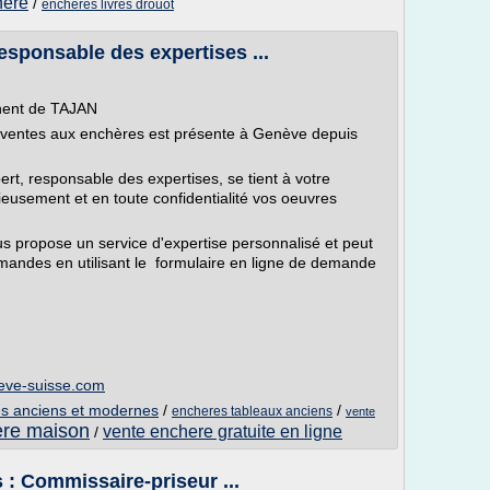
here
/
encheres livres drouot
esponsable des expertises ...
nent de TAJAN
 ventes aux enchères est présente à Genève depuis
rt, responsable des expertises, se tient à votre
cieusement et en toute confidentialité vos oeuvres
ous propose un service d'expertise personnalisé et peut
mandes en utilisant le formulaire en ligne de demande
eneve-suisse.com
es anciens et modernes
/
/
encheres tableaux anciens
vente
ere maison
vente enchere gratuite en ligne
/
 : Commissaire-priseur ...