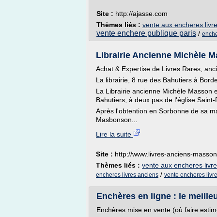
Site :
http://ajasse.com
Thèmes liés :
vente aux encheres livr
vente enchere publique paris
/
enche
Librairie Ancienne Michèle 
Achat & Expertise de Livres Rares, an
La librairie, 8 rue des Bahutiers à Bord
La Librairie ancienne Michèle Masson e
Bahutiers, à deux pas de l'église Saint
Après l'obtention en Sorbonne de sa maît
Masbonson...
Lire la suite
Site :
http://www.livres-anciens-masso
Thèmes liés :
vente aux encheres livr
/
encheres livres anciens
vente encheres livr
Enchères en ligne : le meille
Enchères mise en vente (où faire estim