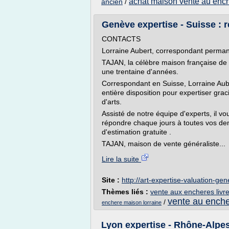
achat maison vente au enc
ancien
/
Genève expertise - Suisse : r
CONTACTS
Lorraine Aubert, correspondant perma
TAJAN, la célèbre maison française de
une trentaine d'années.
Correspondant en Suisse, Lorraine Aube
entière disposition pour expertiser gra
d'arts.
Assisté de notre équipe d'experts, il v
répondre chaque jours à toutes vos de
d'estimation gratuite .
TAJAN, maison de vente généraliste...
Lire la suite
Site :
http://art-expertise-valuation-g
Thèmes liés :
vente aux encheres livr
vente au ench
/
enchere maison lorraine
Lyon expertise - Rhône-Alpes