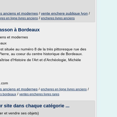
es anciens et modernes
/
vente enchere publique lyon
/
/
res en ligne livres anciens
encheres livres anciens
Masson à Bordeaux
ciens et modernes
eaux
st située au numéro 8 de la très pittoresque rue des
-Pierre, au coeur du centre historique de Bordeaux.
rise d'Histoire de l'Art et d'Archéologie, Michèle
n.com
es anciens et modernes
/
/
encheres en ligne livres anciens
/
es bordeaux
ventes encheres livres rares
ur site dans chaque catégorie ...
er et vendre ses objets)