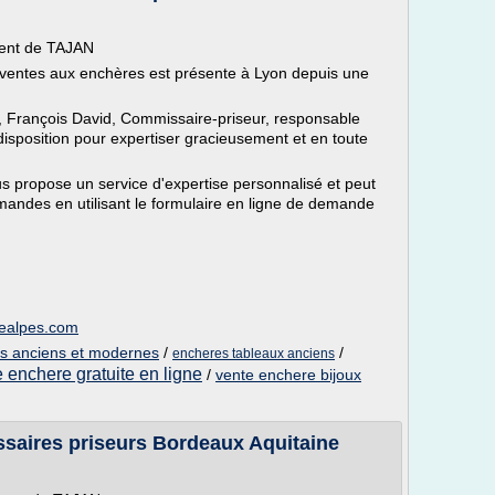
nent de TAJAN
 ventes aux enchères est présente à Lyon depuis une
François David, Commissaire-priseur, responsable
 disposition pour expertiser gracieusement et en toute
ous propose un service d'expertise personnalisé et peut
andes en utilisant le formulaire en ligne de demande
nealpes.com
es anciens et modernes
/
/
encheres tableaux anciens
 enchere gratuite en ligne
/
vente enchere bijoux
saires priseurs Bordeaux Aquitaine