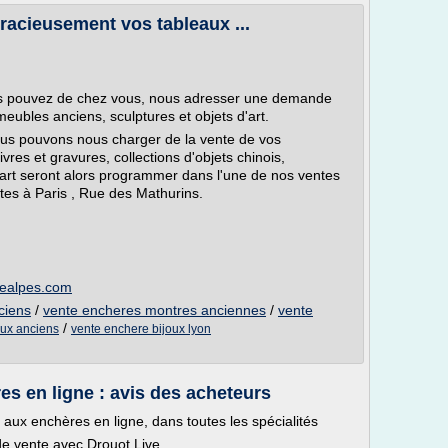
gracieusement vos tableaux ...
ous pouvez de chez vous, nous adresser une demande
meubles anciens, sculptures et objets d'art.
ous pouvons nous charger de la vente de vos
vres et gravures, collections d'objets chinois,
art seront alors programmer dans l'une de nos ventes
tes à Paris , Rue des Mathurins.
nealpes.com
ciens
/
vente encheres montres anciennes
/
vente
/
aux anciens
vente enchere bijoux lyon
es en ligne : avis des acheteurs
 aux enchères en ligne, dans toutes les spécialités
de vente avec Drouot Live