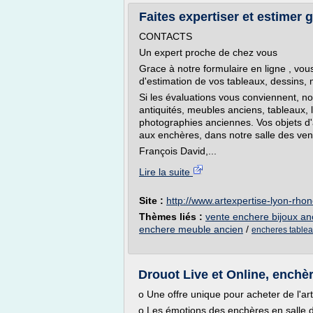
Faites expertiser et estimer 
CONTACTS
Un expert proche de chez vous
Grace à notre formulaire en ligne , v
d'estimation de vos tableaux, dessins, 
Si les évaluations vous conviennent, n
antiquités, meubles anciens, tableaux, li
photographies anciennes. Vos objets d'
aux enchères, dans notre salle des ven
François David,...
Lire la suite
Site :
http://www.artexpertise-lyon-rho
Thèmes liés :
vente enchere bijoux an
enchere meuble ancien
/
encheres table
Drouot Live et Online, enchèr
o Une offre unique pour acheter de l'art
o Les émotions des enchères en salle 