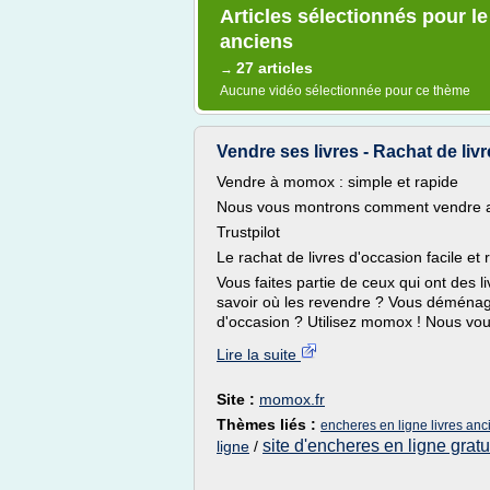
Articles sélectionnés pour le
anciens
27 articles
→
Aucune vidéo sélectionnée pour ce thème
Vendre ses livres - Rachat de liv
Vendre à momox : simple et rapide
Nous vous montrons comment vendre av
Trustpilot
Le rachat de livres d'occasion facile et
Vous faites partie de ceux qui ont des l
savoir où les revendre ? Vous déménage
d'occasion ? Utilisez momox ! Nous vou
Lire la suite
Site :
momox.fr
Thèmes liés :
encheres en ligne livres anc
site d'encheres en ligne gratu
ligne
/