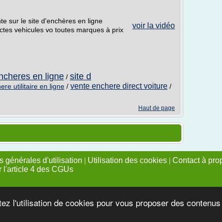
nte sur le site d'enchères en ligne
voir la vidéo
ctes vehicules vo toutes marques à prix
ncheres en ligne
site d
/
vente enchere direct voiture
re utilitaire en ligne
/
/
Haut de page
 générales d'utilisation
|
Utilisation des cookies
|
Contact à pro
r l'article 4 des CGUs
tez l'utilisation de cookies pour vous proposer des contenu