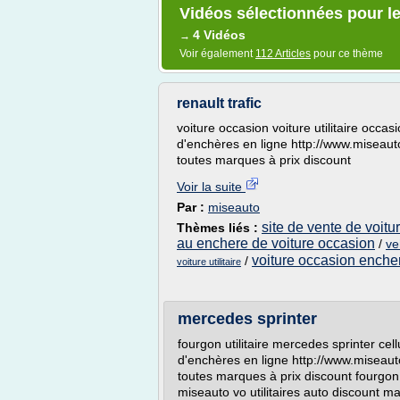
Vidéos sélectionnées pour le 
4 Vidéos
→
Voir également
112 Articles
pour ce thème
renault trafic
voiture occasion voiture utilitaire occasi
d'enchères en ligne http://www.miseaut
toutes marques à prix discount
Voir la suite
Par :
miseauto
site de vente de voit
Thèmes liés :
au enchere de voiture occasion
/
ve
voiture occasion enche
/
voiture utilitaire
mercedes sprinter
fourgon utilitaire mercedes sprinter cell
d'enchères en ligne http://www.miseaut
toutes marques à prix discount fourgon 
miseauto vo utilitaires auto discount m