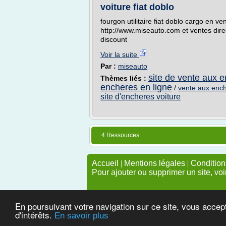
voiture fiat doblo
fourgon utilitaire fiat doblo cargo en ve
http://www.miseauto.com et ventes dire
discount
Voir la suite
Par :
miseauto
site de vente aux e
Thèmes liés :
encheres en ligne
/
vente aux enche
site d'encheres voiture
4 Ressources
Accueil
|
Mentions légales
|
Conditions
Pour ajouter ou supprimer un site, voi
En poursuivant votre navigation sur ce site, vous accep
d'intérêts.
En savoir plus