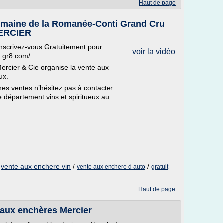
Haut de page
aine de la Romanée-Conti Grand Cru
MERCIER
inscrivez-vous Gratuitement pour
voir la vidéo
ns.gr8.com/
ercier & Cie organise la vente aux
ux.
ines ventes n’hésitez pas à contacter
 département vins et spiritueux au
/
vente aux enchere vin
/
/
vente aux enchere d auto
gratuit
Haut de page
e aux enchères Mercier