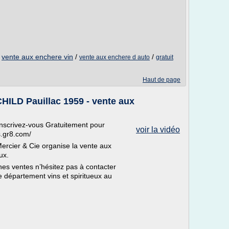
/
vente aux enchere vin
/
/
vente aux enchere d auto
gratuit
Haut de page
D Pauillac 1959 - vente aux
inscrivez-vous Gratuitement pour
voir la vidéo
ns.gr8.com/
ercier & Cie organise la vente aux
ux.
ines ventes n’hésitez pas à contacter
 département vins et spiritueux au