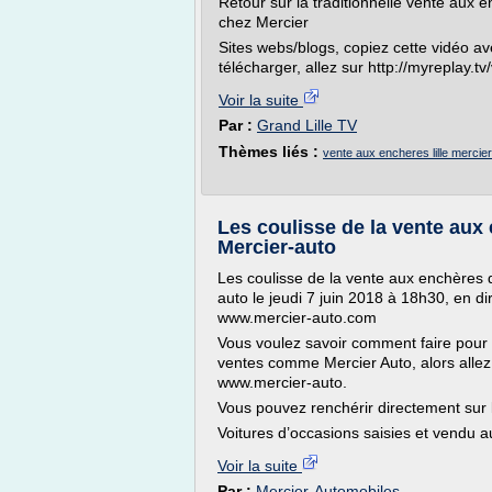
Retour sur la traditionnelle vente aux 
chez Mercier
Sites webs/blogs, copiez cette vidéo av
télécharger, allez sur http://myreplay.
Voir la suite
Par :
Grand Lille TV
Thèmes liés :
vente aux encheres lille mercier
Les coulisse de la vente aux
Mercier-auto
Les coulisse de la vente aux enchères 
auto le jeudi 7 juin 2018 à 18h30, en di
www.mercier-auto.com
Vous voulez savoir comment faire pour 
ventes comme Mercier Auto, alors allez 
www.mercier-auto.
Vous pouvez renchérir directement sur le
Voitures d’occasions saisies et vendu a
Voir la suite
Par :
Mercier-Automobiles