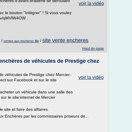
enchères d'avant braderie se déroulant
voir la vidéo
ec le bouton "Intégrer" ! Si vous voulez
tv/v/qMVlW4OW .
site vente encheres
/
/
ventes aux encheres lille
Haut de page
 enchères de véhicules de Prestige chez
de véhicules de Prestige chez Mercier-
voir la vidéo
rect sur Facebook et sur le site
acheter un véhicule dans une salle des
sur le site internet de Mercier
 site et faire des affaires.
ux Enchères par les commissaires priseurs de...