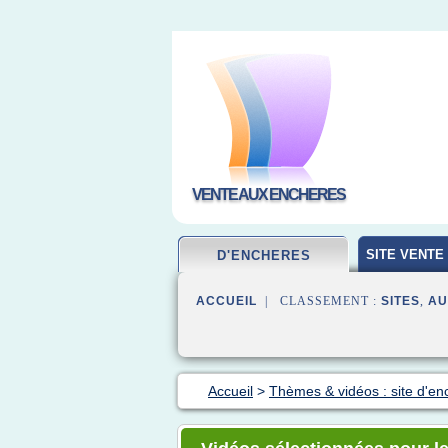
VENTE AUX ENCHERES
SITE VENTE
D'ENCHERES
ACCUEIL
| CLASSEMENT :
SITES
,
AU
Accueil
>
Thèmes & vidéos : site d'en