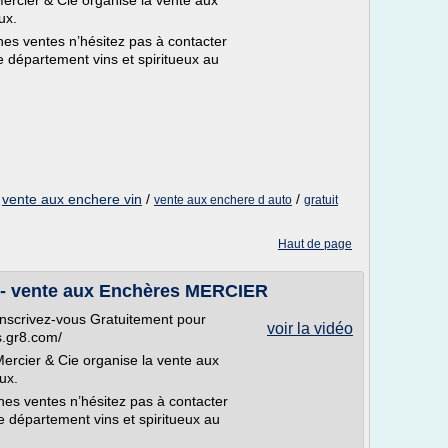
ercier & Cie organise la vente aux
ux.
ines ventes n’hésitez pas à contacter
 département vins et spiritueux au
/
vente aux enchere vin
/
/
vente aux enchere d auto
gratuit
Haut de page
- vente aux Enchères MERCIER
inscrivez-vous Gratuitement pour
voir la vidéo
ns.gr8.com/
ercier & Cie organise la vente aux
ux.
ines ventes n’hésitez pas à contacter
 département vins et spiritueux au