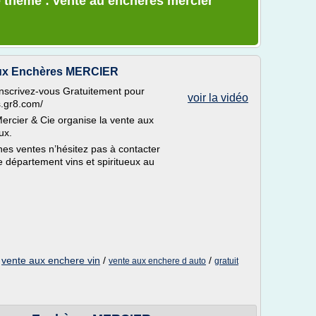
e thème : vente au encheres mercier
aux Enchères MERCIER
inscrivez-vous Gratuitement pour
voir la vidéo
ns.gr8.com/
ercier & Cie organise la vente aux
ux.
ines ventes n’hésitez pas à contacter
 département vins et spiritueux au
/
vente aux enchere vin
/
/
vente aux enchere d auto
gratuit