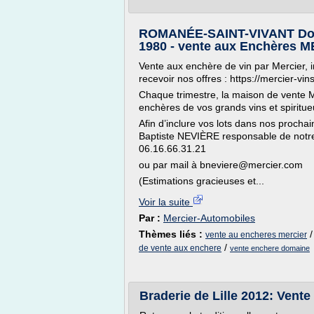
ROMANÉE-SAINT-VIVANT Dom
1980 - vente aux Enchères 
Vente aux enchère de vin par Mercier, 
recevoir nos offres : https://mercier-vi
Chaque trimestre, la maison de vente M
enchères de vos grands vins et spiritue
Afin d’inclure vos lots dans nos procha
Baptiste NEVIÈRE responsable de notre
06.16.66.31.21
ou par mail à bneviere@mercier.com
(Estimations gracieuses et...
Voir la suite
Par :
Mercier-Automobiles
Thèmes liés :
vente au encheres mercier
/
de vente aux enchere
vente enchere domaine
Braderie de Lille 2012: Vent