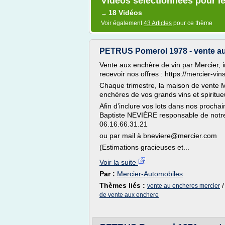
Vidéos sélectionnées pour l
18 Vidéos
→
Voir également
43 Articles
pour ce thème
PETRUS Pomerol 1978 - vente 
Vente aux enchère de vin par Mercier, 
recevoir nos offres : https://mercier-vi
Chaque trimestre, la maison de vente M
enchères de vos grands vins et spiritue
Afin d’inclure vos lots dans nos procha
Baptiste NEVIÈRE responsable de notre
06.16.66.31.21
ou par mail à bneviere@mercier.com
(Estimations gracieuses et...
Voir la suite
Par :
Mercier-Automobiles
Thèmes liés :
vente au encheres mercier
de vente aux enchere