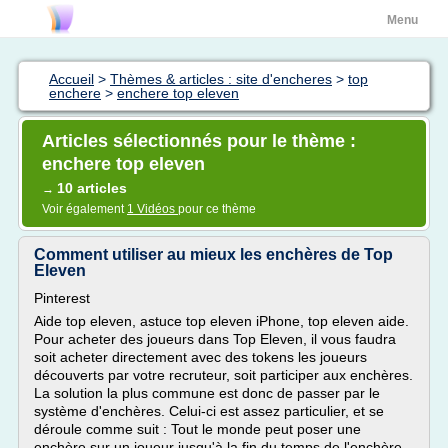
Menu
Accueil
>
Thèmes & articles : site d'encheres
>
top
enchere
>
enchere top eleven
Articles sélectionnés pour le thème :
enchere top eleven
10 articles
→
Voir également
1 Vidéos
pour ce thème
Comment utiliser au mieux les enchères de Top
Eleven
Pinterest
Aide top eleven, astuce top eleven iPhone, top eleven aide.
Pour acheter des joueurs dans Top Eleven, il vous faudra
soit acheter directement avec des tokens les joueurs
découverts par votre recruteur, soit participer aux enchères.
La solution la plus commune est donc de passer par le
système d'enchères. Celui-ci est assez particulier, et se
déroule comme suit : Tout le monde peut poser une
enchère sur un joueur jusqu'à la fin du temps de l'enchère.