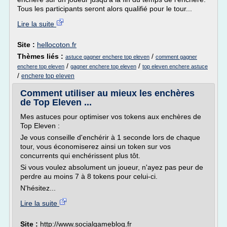
Tous les participants seront alors qualifié pour le tour...
Lire la suite
Site :
hellocoton.fr
Thèmes liés :
/
astuce gagner enchere top eleven
comment gagner
/
/
enchere top eleven
gagner enchere top eleven
top eleven enchere astuce
/
enchere top eleven
Comment utiliser au mieux les enchères
de Top Eleven ...
Mes astuces pour optimiser vos tokens aux enchères de
Top Eleven :
Je vous conseille d'enchérir à 1 seconde lors de chaque
tour, vous économiserez ainsi un token sur vos
concurrents qui enchérissent plus tôt.
Si vous voulez absolument un joueur, n'ayez pas peur de
perdre au moins 7 à 8 tokens pour celui-ci.
N'hésitez...
Lire la suite
Site :
http://www.socialgameblog.fr