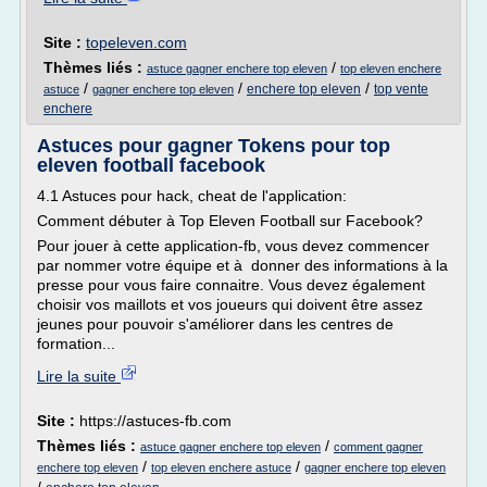
Site :
topeleven.com
Thèmes liés :
/
astuce gagner enchere top eleven
top eleven enchere
/
/
/
enchere top eleven
top vente
astuce
gagner enchere top eleven
enchere
Astuces pour gagner Tokens pour top
eleven football facebook
4.1 Astuces pour hack, cheat de l'application:
Comment débuter à Top Eleven Football sur Facebook?
Pour jouer à cette application-fb, vous devez commencer
par nommer votre équipe et à donner des informations à la
presse pour vous faire connaitre. Vous devez également
choisir vos maillots et vos joueurs qui doivent être assez
jeunes pour pouvoir s'améliorer dans les centres de
formation...
Lire la suite
Site :
https://astuces-fb.com
Thèmes liés :
/
astuce gagner enchere top eleven
comment gagner
/
/
enchere top eleven
top eleven enchere astuce
gagner enchere top eleven