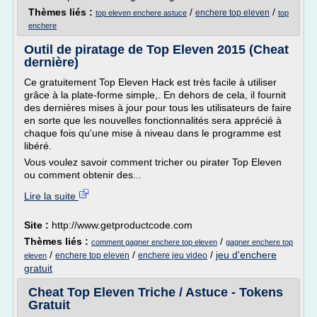
Thèmes liés :
/
/
enchere top eleven
top eleven enchere astuce
top
enchere
Outil de piratage de Top Eleven 2015 (Cheat
dernière)
Ce gratuitement Top Eleven Hack est très facile à utiliser
grâce à la plate-forme simple,. En dehors de cela, il fournit
des dernières mises à jour pour tous les utilisateurs de faire
en sorte que les nouvelles fonctionnalités sera apprécié à
chaque fois qu'une mise à niveau dans le programme est
libéré.
Vous voulez savoir comment tricher ou pirater Top Eleven
ou comment obtenir des...
Lire la suite
Site :
http://www.getproductcode.com
Thèmes liés :
/
comment gagner enchere top eleven
gagner enchere top
/
/
/
jeu d'enchere
enchere top eleven
enchere jeu video
eleven
gratuit
Cheat Top Eleven Triche / Astuce - Tokens
Gratuit